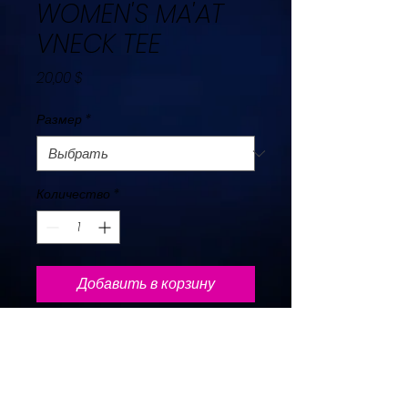
WOMEN'S MA'AT
VNECK TEE
Цена
20,00 $
Размер
*
Количество
*
Добавить в корзину
t
e