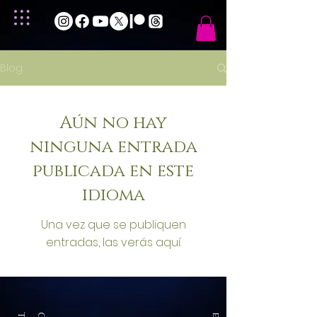
Blog
Aún no hay
ninguna entrada
publicada en este
idioma
Una vez que se publiquen
entradas, las verás aquí.
t
e