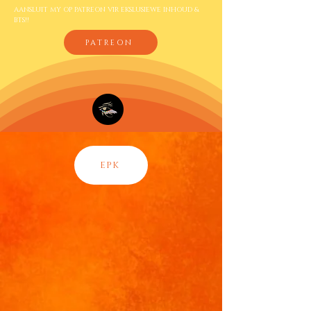
AANSLUIT MY OP PATREON VIR EKSLUSIEWE INHOUD &
BTS!!
PATREON
EPK