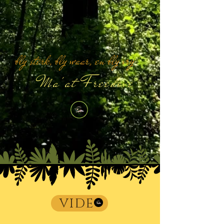
bly sterk, bly waar, en bly vry
Ma'at Freedove
VIDE