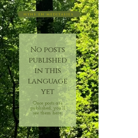
Myns en meditasies
No posts
published
in this
language
yet
Once posts are
published, you’ll
see them here.