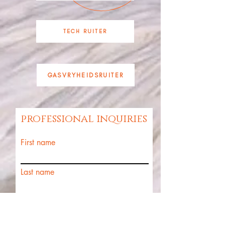
TECH RUITER
GASVRYHEIDSRUITER
professional inquiries
First name
Last name
Email