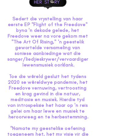
Sedert die vrystelling van haar 
eerste EP "Flight of the Freedove" 
byna 'n dekade gelede, het 
Freedove weer na vore gekom met 
"The Art Of Rising," 'n geestelik 
gewortelde versameling van 
soniese aanbiedinge wat die 
sanger/liedjieskrywer/vervaardiger 
lewensmusiek oorklank.

Toe die wêreld gesluit het tydens 
2020 se wêreldwye pandemie, het 
Freedove vernuwing, vertroosting 
en krag gevind in die natuur, 
meditasie en musiek. Hierdie tyd 
van introspeksie het haar op 'n reis 
gelei om haar lewe en musiek te 
heroorweeg en te herbestemming.

"Namate my geestelike oefening 
toegeneem het, het my visie vir die 