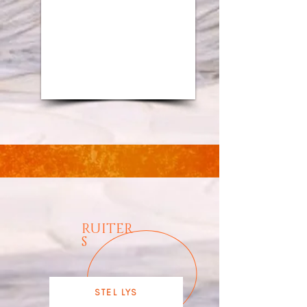
1/9
RUITER
S
STEL LYS