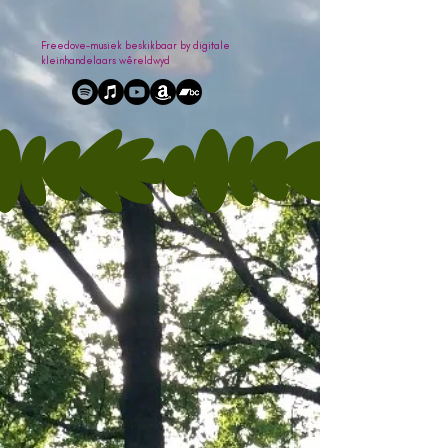
Freedove-musiek beskikbaar by digitale
kleinhandelaars wêreldwyd