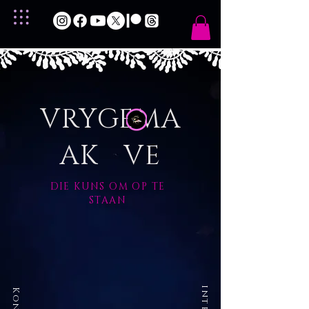
VRYGEMA
AK VE
DIE KUNS OM OP TE
STAAN